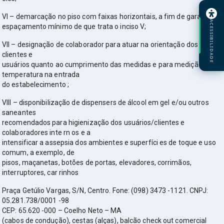
VI – demarcação no piso com faixas horizontais, a fim de garantir o
ACESSIBILIDADE
espaçamento mínimo de que trata o inciso V;
VII – designação de colaborador para atuar na orientação dos
clientes e
usuários quanto ao cumprimento das medidas e para medição de
temperatura na entrada
do estabelecimento ;
VIII – disponibilização de dispensers de álcool em gel e/ou outros
saneantes
recomendados para higienização dos usuários/clientes e
colaboradores inte rn os e a
intensificar a assepsia dos ambientes e superfíci es de toque e uso
comum, a exemplo, de
pisos, maçanetas, botões de portas, elevadores, corrimãos,
interruptores, car rinhos
Praça Getúlio Vargas, S/N, Centro. Fone: (098) 3473 -1121. CNPJ:
05.281.738/0001 -98
CEP: 65.620 -000 – Coelho Neto – MA
(cabos de condução), cestas (alças), balcão check out comercial