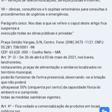
VI – serviços de telecomunicações, serviços postais e internet;
VII – clínicas, consultórios e h ospitais veterinários para consultas e
procedimentos de urgência e emergência;
Parágrafo único. Nos dias a que se refere o caput deste artigo fica
suspensa a
execução todas as obras públicas e privadas.”
Praça Getúlio Vargas, S/N, Centro. Fone: (098) 3473 -1121. CNPJ:
05.281.738/0001 -98
CEP: 65.620 -000 – Coelho Neto – MA
Art. 3º -D – De 26 de abril a 03 de maio de 2021, nos bares,
lanchonetes,
restaurantes, praças de alimentação e similares localizados no
território municipal,
poderão funcionar de forma presencial, observando -se a lotação
que não poderá
ultrapassar 50% (cinquenta por cento) da capacidade física do
ambient e e cumprindo
todas as medidas sanitárias vigentes.
Art. 4º – Fica vedado a comercialização de produtos em locais
públicos por