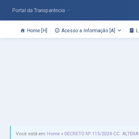
Portal da Transparência
Home [H]
Acesso a Informação [A]
L
Você está em:
Home
»
DECRETO Nº 115/2024-CC: ALTER