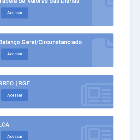
Tabela de Valores das Diárias
Acessar
Balanço Geral/Circunstanciado
Acessar
RREO | RGF
Acessar
LOA
Acessar