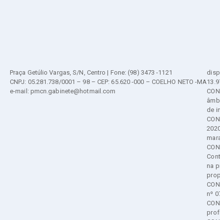
Praça Getúlio Vargas, S/N, Centro | Fone: (98) 3473 -1121
disp
CNPJ: 05.281.738/0001 – 98 – CEP: 65.620 -000 – COELHO NETO -MA
13.9
e-mail: pmcn.gabinete@hotmail.com
CONS
âmbi
de i
CONS
2020
mar
CONS
Cont
na p
prop
CONS
nº 0
CONS
prof