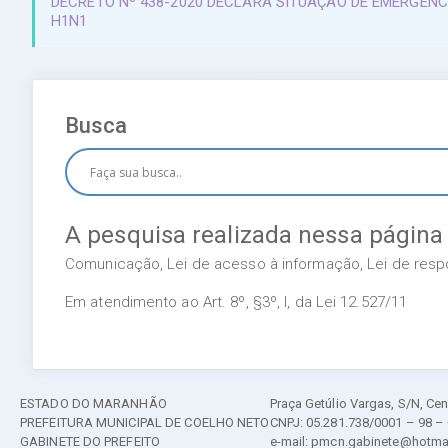
DECRETO Nº 438-2020 DECLARA SITUAÇÃO DE EMERGÊNC
H1N1
Busca
A pesquisa realizada nessa página
Comunicação, Lei de acesso à informação, Lei de respon
Em atendimento ao Art. 8º, §3º, I, da Lei 12.527/11
ESTADO DO MARANHÃO
Praça Getúlio Vargas, S/N, Cen
PREFEITURA MUNICIPAL DE COELHO NETO
CNPJ: 05.281.738/0001 – 98 –
GABINETE DO PREFEITO
e-mail: pmcn.gabinete@hotma