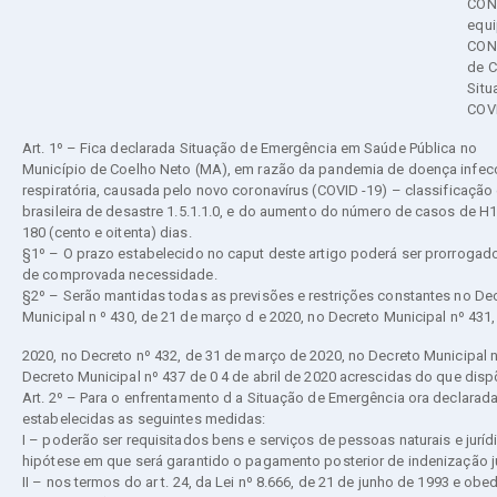
CON
equi
CONS
de C
Situ
COVI
Art. 1º – Fica declarada Situação de Emergência em Saúde Pública no
Município de Coelho Neto (MA), em razão da pandemia de doença infecci
respiratória, causada pelo novo coronavírus (COVID -19) – classificação
brasileira de desastre 1.5.1.1.0, e do aumento do número de casos de H1
180 (cento e oitenta) dias.
§1º – O prazo estabelecido no caput deste artigo poderá ser prorroga
de comprovada necessidade.
§2º – Serão mantidas todas as previsões e restrições constantes no De
Municipal n º 430, de 21 de março d e 2020, no Decreto Municipal nº 431
2020, no Decreto nº 432, de 31 de março de 2020, no Decreto Municipal n
Decreto Municipal nº 437 de 0 4 de abril de 2020 acrescidas do que disp
Art. 2º – Para o enfrentamento d a Situação de Emergência ora declarada
estabelecidas as seguintes medidas:
I – poderão ser requisitados bens e serviços de pessoas naturais e juríd
hipótese em que será garantido o pagamento posterior de indenização j
II – nos termos do ar t. 24, da Lei nº 8.666, de 21 de junho de 1993 e ob