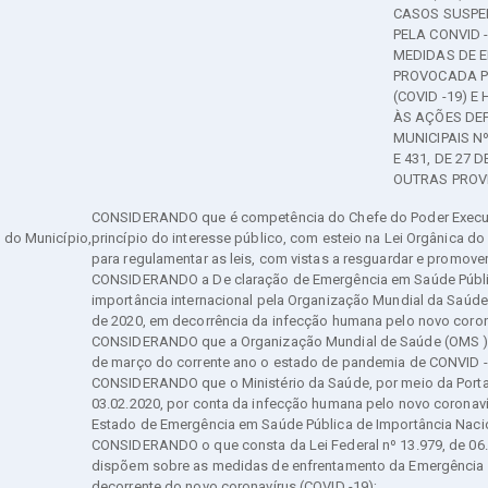
CASOS SUSPE
PELA CONVID 
MEDIDAS DE 
PROVOCADA P
(COVID -19) 
ÀS AÇÕES DE
MUNICIPAIS Nº
E 431, DE 27 
OUTRAS PROV
CONSIDERANDO que é competência do Chefe do Poder Execut
a do Município,
princípio do interesse público, com esteio na Lei Orgânica do
para regulamentar as leis, com vistas a resguardar e promover
CONSIDERANDO a De claração de Emergência em Saúde Públ
importância internacional pela Organização Mundial da Saúde
de 2020, em decorrência da infecção humana pelo novo coron
CONSIDERANDO que a Organização Mundial de Saúde (OMS )
de março do corrente ano o estado de pandemia de CONVID -
CONSIDERANDO que o Ministério da Saúde, por meio da Portar
03.02.2020, por conta da infecção humana pelo novo coronaví
Estado de Emergência em Saúde Pública de Importância Nacio
CONSIDERANDO o que consta da Lei Federal nº 13.979, de 06.
dispõem sobre as medidas de enfrentamento da Emergência 
decorrente do novo coronavírus (COVID -19);