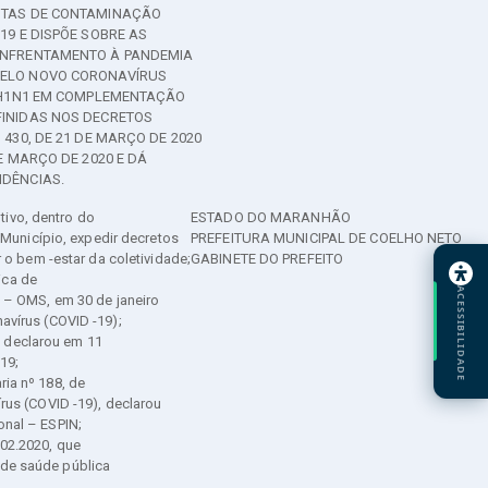
ITAS DE CONTAMINAÇÃO
-19 E DISPÕE SOBRE AS
ENFRENTAMENTO À PANDEMIA
ELO NOVO CORONAVÍRUS
E H1N1 EM COMPLEMENTAÇÃO
FINIDAS NOS DECRETOS
 430, DE 21 DE MARÇO DE 2020
DE MARÇO DE 2020 E DÁ
IDÊNCIAS.
ivo, dentro do
ESTADO DO MARANHÃO
 Município, expedir decretos
PREFEITURA MUNICIPAL DE COELHO NETO
 o bem -estar da coletividade;
GABINETE DO PREFEITO
ica de
ACESSIBILIDADE
 – OMS, em 30 de janeiro
avírus (COVID -19);
 declarou em 11
19;
ia nº 188, de
rus (COVID -19), declarou
nal – ESPIN;
02.2020, que
de saúde pública