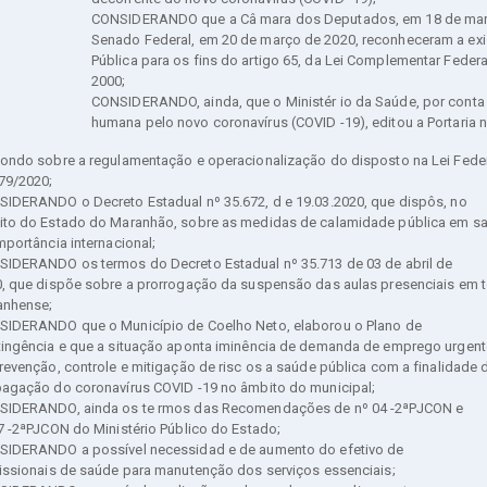
CONSIDERANDO que a Câ mara dos Deputados, em 18 de març
Senado Federal, em 20 de março de 2020, reconheceram a ex
Pública para os fins do artigo 65, da Lei Complementar Federa
2000;
CONSIDERANDO, ainda, que o Ministér io da Saúde, por conta
humana pelo novo coronavírus (COVID -19), editou a Portaria n
ondo sobre a regulamentação e operacionalização do disposto na Lei Feder
79/2020;
IDERANDO o Decreto Estadual nº 35.672, d e 19.03.2020, que dispôs, no
to do Estado do Maranhão, sobre as medidas de calamidade pública em sa
mportância internacional;
IDERANDO os termos do Decreto Estadual nº 35.713 de 03 de abril de
, que dispõe sobre a prorrogação da suspensão das aulas presenciais em to
anhense;
IDERANDO que o Município de Coelho Neto, elaborou o Plano de
ingência e que a situação aponta iminência de demanda de emprego urgen
revenção, controle e mitigação de risc os a saúde pública com a finalidade d
agação do coronavírus COVID -19 no âmbito do municipal;
IDERANDO, ainda os te rmos das Recomendações de nº 04 -2ªPJCON e
7 -2ªPJCON do Ministério Público do Estado;
IDERANDO a possível necessidad e de aumento do efetivo de
issionais de saúde para manutenção dos serviços essenciais;