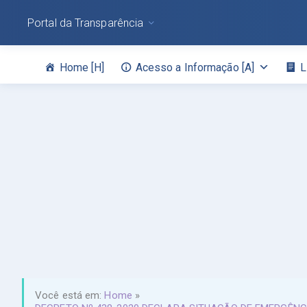
Portal da Transparência
Home [H]
Acesso a Informação [A]
L
Você está em:
Home
»