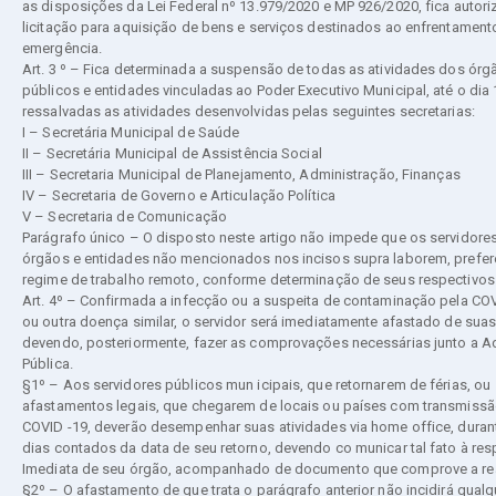
as disposições da Lei Federal nº 13.979/2020 e MP 926/2020, fica autor
licitação para aquisição de bens e serviços destinados ao enfrentament
emergência.
Art. 3 º – Fica determinada a suspensão de todas as atividades dos órg
públicos e entidades vinculadas ao Poder Executivo Municipal, até o dia 1
ressalvadas as atividades desenvolvidas pelas seguintes secretarias:
I – Secretária Municipal de Saúde
II – Secretária Municipal de Assistência Social
III – Secretaria Municipal de Planejamento, Administração, Finanças
IV – Secretaria de Governo e Articulação Política
V – Secretaria de Comunicação
Parágrafo único – O disposto neste artigo não impede que os servidore
órgãos e entidades não mencionados nos incisos supra laborem, prefer
regime de trabalho remoto, conforme determinação de seus respectivos
Art. 4º – Confirmada a infecção ou a suspeita de contaminação pela COV
ou outra doença similar, o servidor será imediatamente afastado de suas 
devendo, posteriormente, fazer as comprovações necessárias junto a A
Pública.
§1º – Aos servidores públicos mun icipais, que retornarem de férias, ou
afastamentos legais, que chegarem de locais ou países com transmissã
COVID -19, deverão desempenhar suas atividades via home office, duran
dias contados da data de seu retorno, devendo co municar tal fato à res
Imediata de seu órgão, acompanhado de documento que comprove a rea
§2º – O afastamento de que trata o parágrafo anterior não incidirá qualq