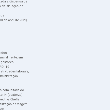
izada a dispensa de
o da situação de
ãos
0 de abril de 2020,
s dos
encialmente, em
 gestores.
ID -19
atividades laborais,
dministração
o comunitária do
te 14 (quatorze)
pectiva Chefia
lização de viagem.
uer