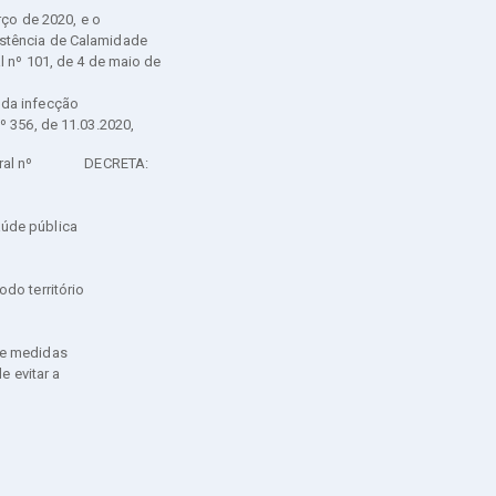
o de 2020, e o
istência de Calamidade
l nº 101, de 4 de maio de
 da infecção
º 356, de 11.03.2020,
al nº
DECRETA:
úde pública
do território
te medidas
e evitar a