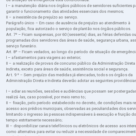
I – a manutenção diária nos órgãos públicos de servidores suficientes p
garantir o funcionamento das atividades essenciais dos mesmos;
II – a inexistência de prejuízo ao serviço.
Parágrafo único – Em caso de ausência de prejuízo ao atendimento à
população, fica autorizado o serviço de plantão nos órgãos públicos.
Art. 7º – Ficam suspensas, por 60 (sessenta) dias, as férias deferidas o
programadas dos servidores das áreas de saúde, segurança urbana, assi
serviço funerário.
Art. 8º – Ficam vedados, ao longo do período de situação de emergênci
I – afastamentos para viagens ao exterior;
II – a realização de provas de concurso público da Administração Direta
Indireta, exceto para áreas de saúde, assistência social e segurança.
Ar t. 9 º – Sem prejuízo das medidas já elencadas, todos os órgãos da
Administração Direta e Indireta deverão adotar as seguintes providência
I – adiar as reuniões, sessões e audiências que possam ser postergadas
realizá -las, caso possível, por meio remo to;
II – fixação, pelo período estabelecido no decreto, de condições mais re
acesso aos prédios municipais, observadas as peculiaridades dos serv
limitando o ingresso às pessoas indispensáveis à execução e fruição dos
tempo estritamente necessário;
III – disponibilizar canais telefônicos ou eletrônicos de acesso aos inte
como alternativa para evitar ou reduzir a necessidade de comparecimen