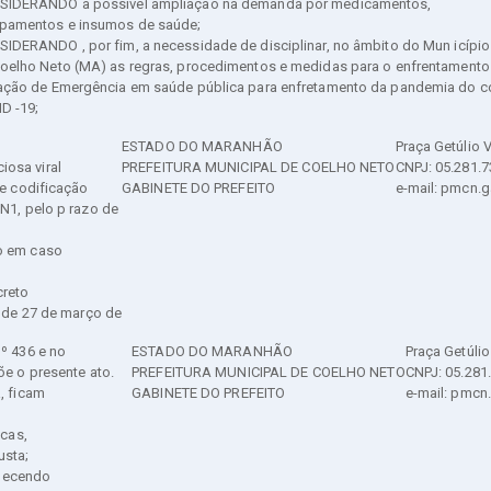
SIDERANDO a possível ampliação na demanda por medicamentos,
pamentos e insumos de saúde;
IDERANDO , por fim, a necessidade de disciplinar, no âmbito do Mun icípio
oelho Neto (MA) as regras, procedimentos e medidas para o enfrentamento
ação de Emergência em saúde pública para enfretamento da pandemia do c
D -19;
ESTADO DO MARANHÃO
Praça Getúlio V
osa viral
PREFEITURA MUNICIPAL DE COELHO NETO
CNPJ: 05.281.
 e codificação
GABINETE DO PREFEITO
e-mail: pmcn.
N1, pelo p razo de
do em caso
creto
, de 27 de março de
º 436 e no
ESTADO DO MARANHÃO
Praça Getúlio
õe o presente ato.
PREFEITURA MUNICIPAL DE COELHO NETO
CNPJ: 05.281
, ficam
GABINETE DO PREFEITO
e-mail: pmcn
icas,
usta;
edecendo