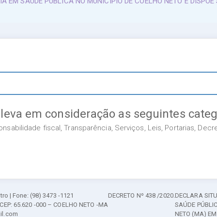
IA EM SAÚDE PÚBLICA NO MUNICÍPIO DE COELHO NETO E DISPÕ
 leva em consideração as seguintes categ
sabilidade fiscal, Transparência, Serviços, Leis, Portarias, Dec
tro | Fone: (98) 3473 -1121
DECRETO Nº 438 /2020.
DECLARA SIT
 CEP: 65.620 -000 – COELHO NETO -MA
SAÚDE PÚBLIC
il.com
NETO (MA) EM