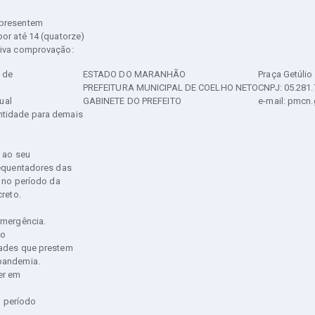
apresentem
or até 14 (quatorze)
tiva comprovação:
s de
ESTADO DO MARANHÃO
Praça Getúlio
PREFEITURA MUNICIPAL DE COELHO NETO
CNPJ: 05.281
ual
GABINETE DO PREFEITO
e-mail: pmcn
ntidade para demais
s ao seu
requentadores das
, no período da
reto.
emergência.
 o
dades que prestem
 pandemia.
er em
o período