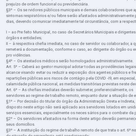
prejuízo de ordem funcional ou previdenciária.
§3º – Os se rvidores públicos municipais e demais colaboradores que 
sintomas respiratórios e/ou febre serão afastados administrativamente p
dias, devendo comunicar imediatamente tal circunstância, com a respec
I – ao Pre feito Municipal, no caso de Secretários Municipais e dirigente
órgãos e entidades;
II – à respectiva chefia imediata, no caso de servidor ou colaborador, a q
remeterá a documentação, conforme o caso, ao dirigente do órgão ou e
pro vidências.
§4º – Os atestados médicos serão homologados administrativamente.
Art. 5º – Caberá ao gestor municipal adotar todas as providências legai
alcance visando evitar ou reduzir a exposição dos agentes públicos e f
repartições públicas aos riscos de contágio pela COVID -I9, em especial
calamidade pública nacional, as medidas transitórias previstas neste dec
Art. 6º – As chefias imediatas deverão submeter, preferencialmente, os
servidores ao regime de trabalho remoto, enquanto durar a situação de 
§1º – Por decisão do titular do órgão da Administração Direta e Indireta,
disposto neste artigo não será aplicado aos servidores lotados em uni
serviços essenciais, especialmente os neces sários para o combate da
§2º – Os servidores afastados na forma deste artigo deverão permanec
seus domicílios.
§3º – A instituição do regime de trabalho remoto de que trata o art. 6º n
de situação de emergência está condicionada: