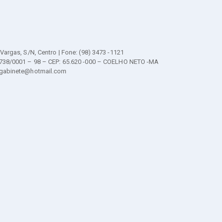
 Vargas, S/N, Centro | Fone: (98) 3473 -1121
.738/0001 – 98 – CEP: 65.620 -000 – COELHO NETO -MA
.gabinete@hotmail.com