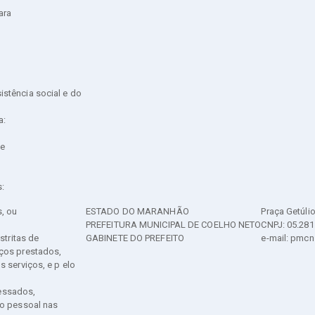
ara
u
stência social e do
a:
 e
s:
, ou
ESTADO DO MARANHÃO
Praça Getúlio
PREFEITURA MUNICIPAL DE COELHO NETO
CNPJ: 05.281
stritas de
GABINETE DO PREFEITO
e-mail: pmc
iços prestados,
 serviços, e p elo
ressados,
to pessoal nas