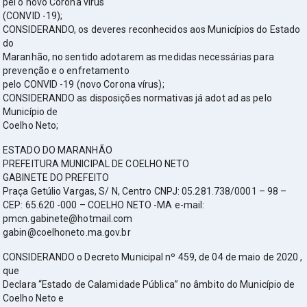
pel o novo Corona vírus
(CONVID -19);
CONSIDERANDO, os deveres reconhecidos aos Municípios do Estado
do
Maranhão, no sentido adotarem as medidas necessárias para
prevenção e o enfretamento
pelo CONVID -19 (novo Corona vírus);
CONSIDERANDO as disposições normativas já adot ad as pelo
Município de
Coelho Neto;
ESTADO DO MARANHÃO
PREFEITURA MUNICIPAL DE COELHO NETO
GABINETE DO PREFEITO
Praça Getúlio Vargas, S/ N, Centro CNPJ: 05.281.738/0001 – 98 –
CEP: 65.620 -000 – COELHO NETO -MA e-mail:
pmcn.gabinete@hotmail.com
gabin@coelhoneto.ma.gov.br
CONSIDERANDO o Decreto Municipal nº 459, de 04 de maio de 2020 ,
que
Declara “Estado de Calamidade Pública” no âmbito do Município de
Coelho Neto e