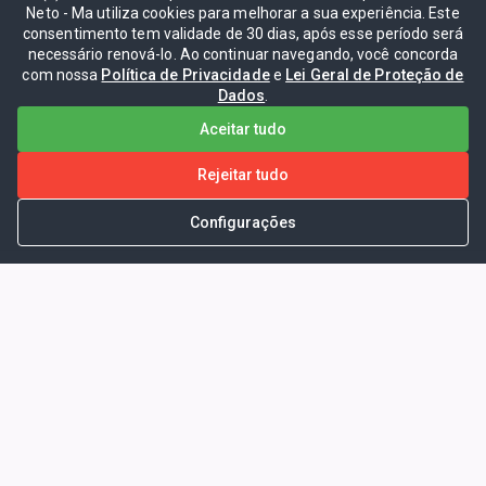
Neto - Ma utiliza cookies para melhorar a sua experiência. Este
consentimento tem validade de 30 dias, após esse período será
necessário renová-lo. Ao continuar navegando, você concorda
com nossa
Política de Privacidade
e
Lei Geral de Proteção de
Dados
.
Aceitar tudo
Rejeitar tudo
Configurações
Portal da Transparência -
Prefeitura Municipal de Coelho
Neto - Ma
Endereço: Pça. Getúlio Vargas, S/N -
CENTRO - COELHO NETO - MA - CEP: