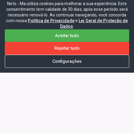
Neto - Ma utiliza cookies para melhorar a sua experiência. Este
consentimento tem validade de 30 dias, após esse período será
necessário renová-lo. Ao continuar navegando, você concorda
com nossa
Política de Privacidade
e
Lei Geral de Proteção de
Dados
.
Aceitar tudo
Rejeitar tudo
Configurações
Portal da Transparência -
Prefeitura Municipal de Coelho
Neto - Ma
Endereço: Pça. Getúlio Vargas, S/N -
CENTRO - COELHO NETO - MA - CEP: