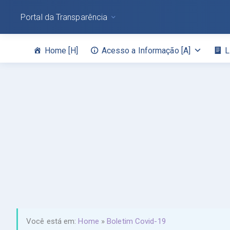
Portal da Transparência
Home [H]
Acesso a Informação [A]
L
Você está em:
Home
»
Boletim Covid-19