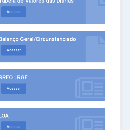
Tabela de Valores das Diárias
Acessar
Balanço Geral/Circunstanciado
Acessar
RREO | RGF
Acessar
LOA
Acessar