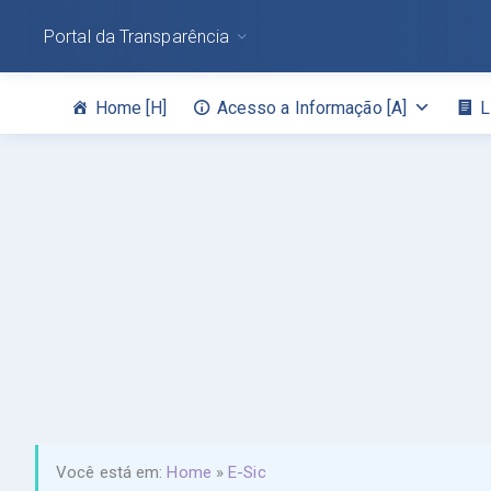
Portal da Transparência
Home [H]
Acesso a Informação [A]
L
Você está em:
Home
»
E-Sic