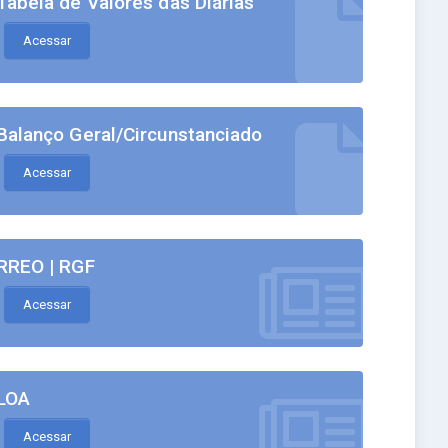
Tabela de Valores das Diárias
Acessar
Balanço Geral/Circunstanciado
Acessar
RREO | RGF
Acessar
LOA
Acessar