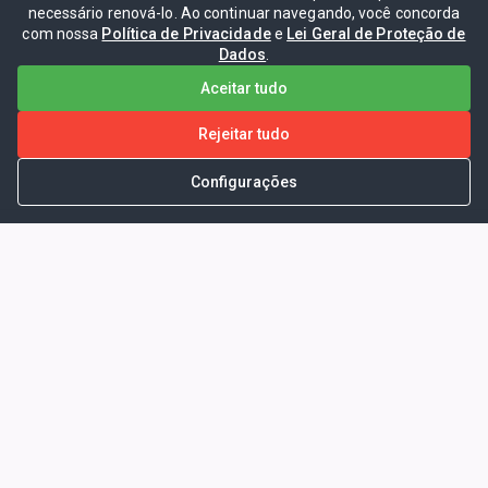
necessário renová-lo. Ao continuar navegando, você concorda
com nossa
Política de Privacidade
e
Lei Geral de Proteção de
Dados
.
Aceitar tudo
Rejeitar tudo
Configurações
Portal da Transparência -
Prefeitura Municipal de Coelho
Neto - Ma
Endereço: Pça. Getúlio Vargas, S/N -
CENTRO - COELHO NETO - MA - CEP:
65620000
Horário de Atendimento: Segunda a Sexta-