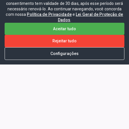
consentimento tem validade de 30 dias, após esse período será
necessário renová-lo. Ao continuar navegando, você concorda
com nossa
Política de Privacidade
e
Lei Geral de Proteção de
Dados
.
Aceitar tudo
Rejeitar tudo
Configurações
Portal da Transparência -
Prefeitura Municipal de Coelho
Neto - Ma
Endereço: Pça. Getúlio Vargas, S/N -
CENTRO - COELHO NETO - MA - CEP:
65620000