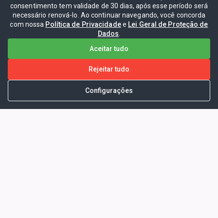
consentimento tem validade de 30 dias, após esse período será
necessário renová-lo. Ao continuar navegando, você concorda
com nossa
Política de Privacidade
e
Lei Geral de Proteção de
Dados
.
Aceitar tudo
Rejeitar tudo
Configurações
Portal da Transparência -
Prefeitura Municipal de Coelho
Neto - Ma
Endereço: Pça. Getúlio Vargas, S/N -
CENTRO - COELHO NETO - MA - CEP:
65620000