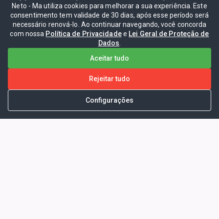
Neto - Ma utiliza cookies para melhorar a sua experiência. Este
consentimento tem validade de 30 dias, após esse período será
necessário renová-lo. Ao continuar navegando, você concorda
com nossa
Política de Privacidade
e
Lei Geral de Proteção de
Dados
.
Aceitar tudo
Rejeitar tudo
Configurações
Portal da Transparência -
Prefeitura Municipal de Coelho
Neto - Ma
Endereço: Pça. Getúlio Vargas, S/N -
CENTRO - COELHO NETO - MA - CEP: