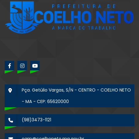
Pça. Getúlio Vargas, S/N - CENTRO - COELHO NETO
- MA - CEP: 65620000
(98)3473-1121
ogm@coelhoneto.ma.gov.br