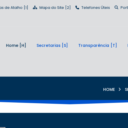
as de Atalho
Mapa do Site
Telefones Úteis
Por
Home
Secretarias
Transparência
HOME
S