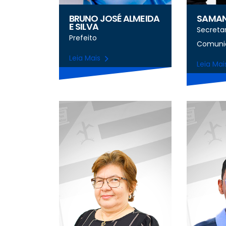
BRUNO JOSÉ ALMEIDA
SAMAN
E SILVA
Secreta
Prefeito
Comuni
Leia Mais
Leia Ma