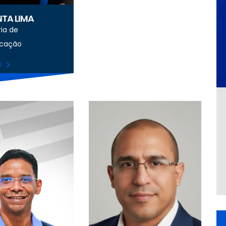
TA LIMA
ria de
cação
is