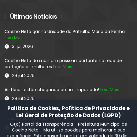
Últimas Notícias
Coelho Neto ganha Unidade da Patrulha Maria da Penha
Leia Mais
31 jul 2026
Coelho Neto dá mais um passo importante na rede de
proteção ás mulheres
Leia Mais
29 jul 2026
As férias estão chegando ao fim, rapaziada!
Leia Mais
29 jul 2026
Política de Cookies, Política de Privacidade e
Dia D de Zoonoses e bem-estar Animal foi marcado por
Lei Geral de Proteção de Dados (LGPD)
muito cuidado e proteção aos nossos pets
Leia Mais
O(a) Portal da Transparência - Prefeitura Municipal de
20 jul 2026
Coelho Neto - Ma utiliza cookies para melhorar a sua
experiência. Este consentimento tem validade de 30 dias,