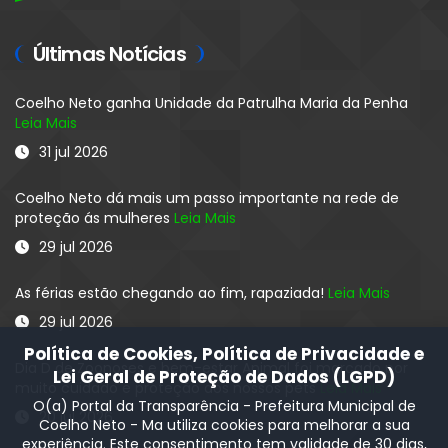
Últimas Notícias
Coelho Neto ganha Unidade da Patrulha Maria da Penha
Leia Mais
31 jul 2026
Coelho Neto dá mais um passo importante na rede de
proteção ás mulheres
Leia Mais
29 jul 2026
As férias estão chegando ao fim, rapaziada!
Leia Mais
29 jul 2026
Política de Cookies, Política de Privacidade e
Dia D de Zoonoses e bem-estar Animal foi marcado por
Lei Geral de Proteção de Dados (LGPD)
muito cuidado e proteção aos nossos pets
Leia Mais
O(a) Portal da Transparência - Prefeitura Municipal de
20 jul 2026
Coelho Neto - Ma utiliza cookies para melhorar a sua
experiência. Este consentimento tem validade de 30 dias,