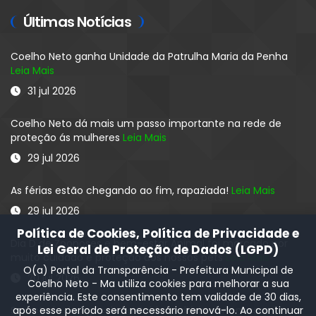
Últimas Notícias
Coelho Neto ganha Unidade da Patrulha Maria da Penha
Leia Mais
31 jul 2026
Coelho Neto dá mais um passo importante na rede de
proteção ás mulheres
Leia Mais
29 jul 2026
As férias estão chegando ao fim, rapaziada!
Leia Mais
29 jul 2026
Política de Cookies, Política de Privacidade e
Dia D de Zoonoses e bem-estar Animal foi marcado por
Lei Geral de Proteção de Dados (LGPD)
muito cuidado e proteção aos nossos pets
Leia Mais
O(a) Portal da Transparência - Prefeitura Municipal de
20 jul 2026
Coelho Neto - Ma utiliza cookies para melhorar a sua
experiência. Este consentimento tem validade de 30 dias,
após esse período será necessário renová-lo. Ao continuar
Secretaria de Agricultura:Cuidado diário com nossos