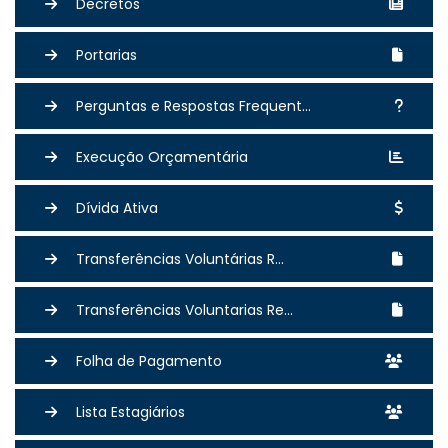
Decretos
Portarias
Perguntas e Respostas Frequent...
Execução Orçamentária
Dívida Ativa
Transferências Voluntárias R...
Transferências Voluntarias Re...
Folha de Pagamento
Lista Estagiários