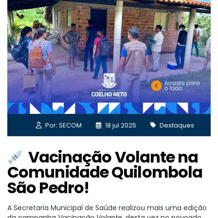
Por: SECOM
18 jul 2025
Destaques
Vacinação Volante na
Comunidade Quilombola
São Pedro!
A Secretaria Municipal de Saúde realizou mais uma edição
da campanha
Vacinação Volante
, desta vez no povoado