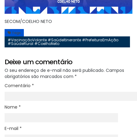
SECOM/COELHO NETO
Tags
#VacinaçãoVolante #SaúdeItinerante #PrefeituraEmAção
#SaúdeRural #CoelhoNeto
Deixe um comentário
O seu endereço de e-mail não será publicado.
Campos
obrigatórios são marcados com
*
Comentário
*
Nome
*
E-mail
*