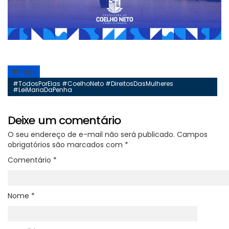
Tags
#TodosPorElas #CoelhoNeto #DireitosDasMulheres
#LeiMariaDaPenha
Deixe um comentário
O seu endereço de e-mail não será publicado.
Campos
obrigatórios são marcados com
*
Comentário
*
Nome
*