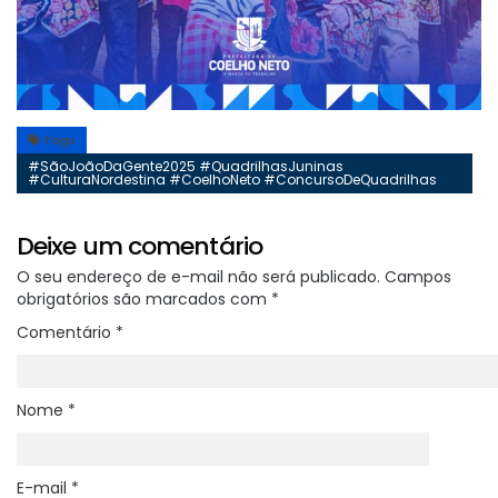
Tags
#SãoJoãoDaGente2025 #QuadrilhasJuninas
#CulturaNordestina #CoelhoNeto #ConcursoDeQuadrilhas
Deixe um comentário
O seu endereço de e-mail não será publicado.
Campos
obrigatórios são marcados com
*
Comentário
*
Nome
*
E-mail
*