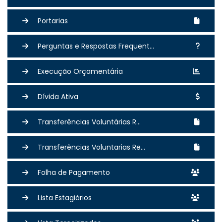
Portarias
Perguntas e Respostas Frequent...
Execução Orçamentária
Dívida Ativa
Transferências Voluntárias R...
Transferências Voluntarias Re...
Folha de Pagamento
Lista Estagiários