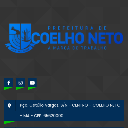
Pça. Getúlio Vargas, S/N - CENTRO - COELHO NETO
- MA - CEP: 65620000