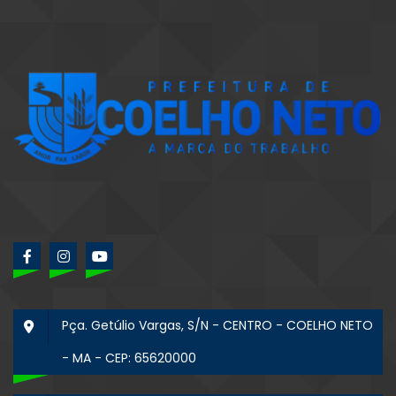
Pça. Getúlio Vargas, S/N - CENTRO - COELHO NETO
- MA - CEP: 65620000