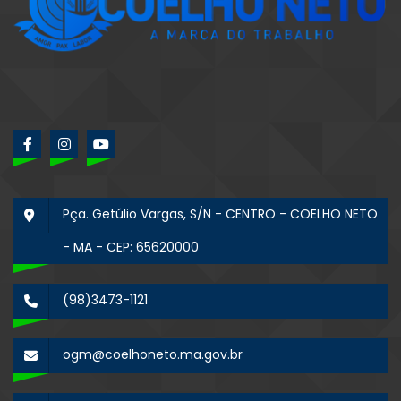
Pça. Getúlio Vargas, S/N - CENTRO - COELHO NETO
- MA - CEP: 65620000
(98)3473-1121
ogm@coelhoneto.ma.gov.br