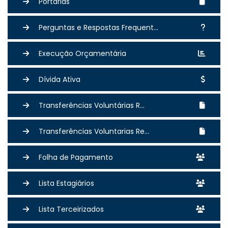
Portarias
Perguntas e Respostas Frequent...
Execução Orçamentária
Dívida Ativa
Transferências Voluntárias R...
Transferências Voluntarias Re...
Folha de Pagamento
Lista Estagiários
Lista Terceirizados