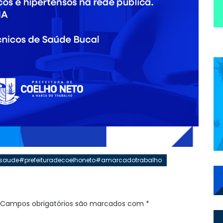
saude#prefeituradecoelhoneto#amarcadotrabalho
Campos obrigatórios são marcados com
*