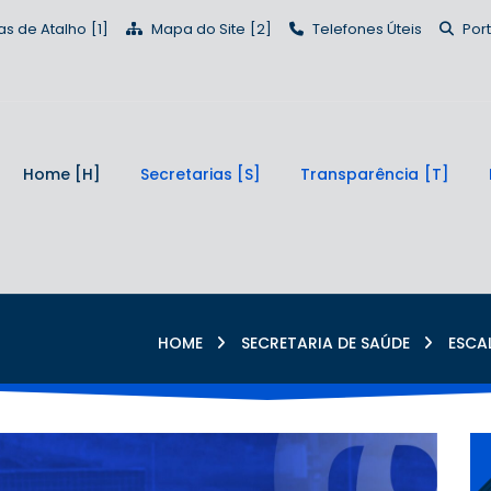
as de Atalho
Mapa do Site
Telefones Úteis
Por
Home
Secretarias
Transparência
HOME
SECRETARIA DE SAÚDE
ESCA