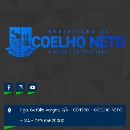
Pça. Getúlio Vargas, S/N - CENTRO - COELHO NETO
- MA - CEP: 65620000